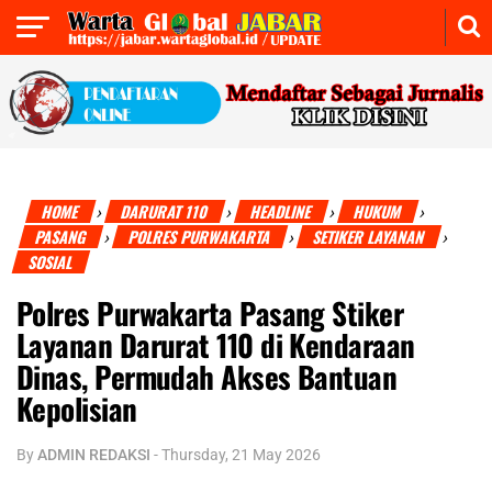
HOME
DARURAT 110
HEADLINE
HUKUM
›
›
›
›
PASANG
POLRES PURWAKARTA
SETIKER LAYANAN
›
›
›
SOSIAL
Polres Purwakarta Pasang Stiker
Layanan Darurat 110 di Kendaraan
Dinas, Permudah Akses Bantuan
Kepolisian
By
ADMIN REDAKSI
-
Thursday, 21 May 2026