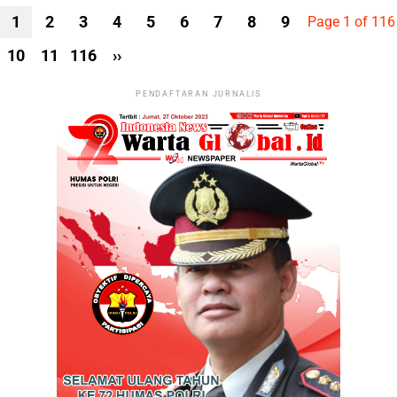
1
2
3
4
5
6
7
8
9
Page 1 of 116
10
11
116
››
PENDAFTARAN JURNALIS