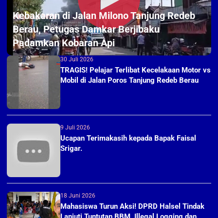
Kebakaran di Jalan Milono Tanjung Redeb
6 Agustus 2026
Berau, Petugas Damkar Berjibaku
Padamkan Kobaran Api
30 Juli 2026
TRAGIS! Pelajar Terlibat Kecelakaan Motor vs
Mobil di Jalan Poros Tanjung Redeb Berau
9 Juli 2026
Ucapan Terimakasih kepada Bapak Faisal
Srigar.
18 Juni 2026
Mahasiswa Turun Aksi! DPRD Halsel Tindak
Lanjuti Tuntutan BBM, Illegal Logging dan