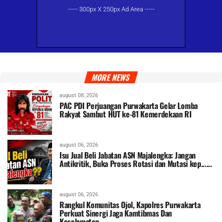
----- 300px X 250px Ad Area -----
MORE NEWS
august 08, 2026
PAC PDI Perjuangan Purwakarta Gelar Lomba
Rakyat Sambut HUT ke-81 Kemerdekaan RI
august 06, 2026
Isu Jual Beli Jabatan ASN Majalengka: Jangan
Antikritik, Buka Proses Rotasi dan Mutasi kep......
august 06, 2026
Rangkul Komunitas Ojol, Kapolres Purwakarta
Perkuat Sinergi Jaga Kamtibmas Dan
Keselamatan......