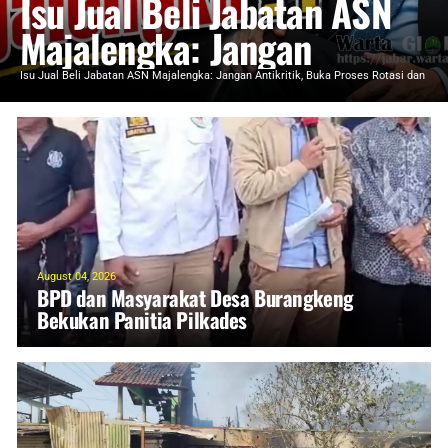
Isu Jual Beli Jabatan ASN
Majalengka: Jangan
Antikritik, Buka Proses
Isu Jual Beli Jabatan ASN Majalengka: Jangan Antikritik, Buka Proses Rotasi dan
Mutasi kepada Pub ...
Rotasi dan Mutasi kepada
Pub
August 04, 2026
BPD dan Masyarakat Desa Burangkeng
Bekukan Panitia Pilkades