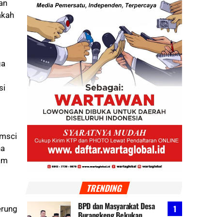
an
akah
ga
m
si
amsci
na
lam
TRENDING
BPD dan Masyarakat Desa
erung
Burangkeng Bekukan