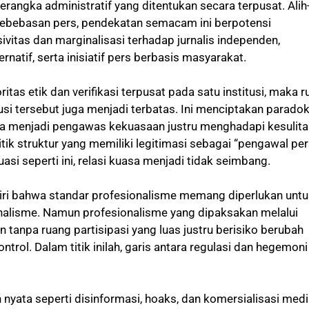
rangka administratif yang ditentukan secara terpusat. Alih-
ebebasan pers, pendekatan semacam ini berpotensi
vitas dan marginalisasi terhadap jurnalis independen,
rnatif, serta inisiatif pers berbasis masyarakat.
oritas etik dan verifikasi terpusat pada satu institusi, maka 
itusi tersebut juga menjadi terbatas. Ini menciptakan paradok
a menjadi pengawas kekuasaan justru menghadapi kesulita
tik struktur yang memiliki legitimasi sebagai “pengawal per
tuasi seperti ini, relasi kuasa menjadi tidak seimbang.
iri bahwa standar profesionalisme memang diperlukan untu
rnalisme. Namun profesionalisme yang dipaksakan melalui
tanpa ruang partisipasi yang luas justru berisiko berubah
ntrol. Dalam titik inilah, garis antara regulasi dan hegemoni
.
an nyata seperti disinformasi, hoaks, dan komersialisasi med