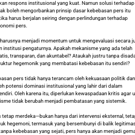
 respons institusional yang kuat. Namun solusi terhadap
dak boleh mengorbankan prinsip dasar kebebasan pers itu
tika harus berjalan seiring dengan perlindungan terhadap
onomi pers.
eharusnya menjadi momentum untuk mengevaluasi secara ju
an institusi pengaturnya. Apakah mekanisme yang ada telah
is, transparan, dan akuntabel? Ataukah justru tanpa disada
uktur hegemonik yang membatasi kebebasan itu sendiri?
basan pers tidak hanya terancam oleh kekuasaan politik dan
eh potensi dominasi institusional yang lahir dari dalam
endiri. Oleh karena itu, diperlukan kewaspadaan kritis agar 
isme tidak berubah menjadi pembatasan yang sistemik.
 tetap merdeka—bukan hanya dari intervensi eksternal, teta
tuk hegemoni, termasuk yang bersembunyi di balik legitimas
 tanpa kebebasan yang sejati, pers hanya akan menjadi gema