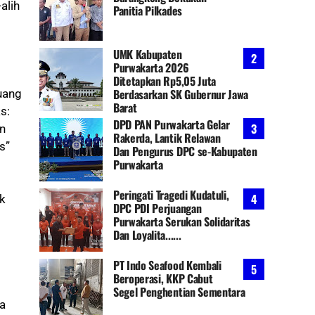
alih
Panitia Pilkades
UMK Kabupaten
Purwakarta 2026
Ditetapkan Rp5,05 Juta
Berdasarkan SK Gubernur Jawa
ruang
Barat
s:
DPD PAN Purwakarta Gelar
n
Rakerda, Lantik Relawan
s”
Dan Pengurus DPC se-Kabupaten
Purwakarta
Peringati Tragedi Kudatuli,
k
DPC PDI Perjuangan
Purwakarta Serukan Solidaritas
Dan Loyalita......
PT Indo Seafood Kembali
Beroperasi, KKP Cabut
Segel Penghentian Sementara
ia