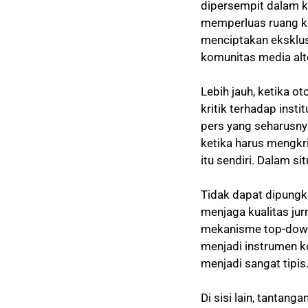
dipersempit dalam ke
memperluas ruang k
menciptakan eksklusi
komunitas media alte
Lebih jauh, ketika ot
kritik terhadap inst
pers yang seharusny
ketika harus mengkri
itu sendiri. Dalam si
Tidak dapat dipungk
menjaga kualitas ju
mekanisme top-down 
menjadi instrumen ko
menjadi sangat tipis
Di sisi lain, tantang