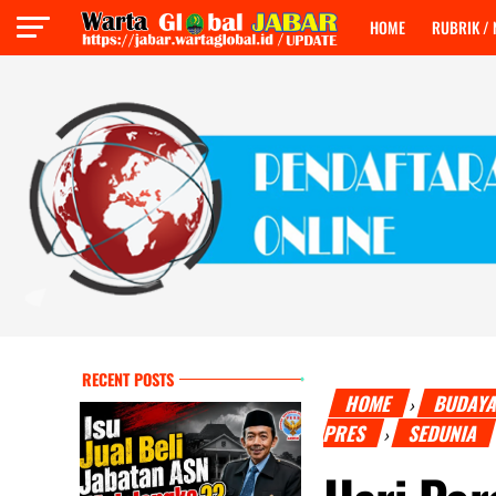
HOME
RUBRIK /
RECENT POSTS
HOME
BUDAY
›
PRES
SEDUNIA
›