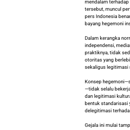
mendalam terhadap a
tersebut, muncul per
pers Indonesia bena
bayang hegemoni ins
Dalam kerangka nor
independensi, mediat
praktiknya, tidak se
otoritas yang berleb
sekaligus legitimasi
Konsep hegemoni—se
—tidak selalu bekerj
dan legitimasi kultu
bentuk standarisasi 
delegitimasi terhadap
Gejala ini mulai tam