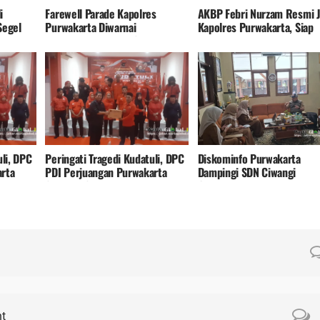
i
Farewell Parade Kapolres
AKBP Febri Nurzam Resmi J
Segel
Purwakarta Diwarnai
Kapolres Purwakarta, Siap
Penyerahan Kujang Sebagai
Lanjutkan Pelayanan Polri
Simbol Penghormatan
Presisi
uli, DPC
Peringati Tragedi Kudatuli, DPC
Diskominfo Purwakarta
rta
PDI Perjuangan Purwakarta
Dampingi SDN Ciwangi
Serukan Solidaritas Dan
Optimalkan Pengelolaan
Loyalitas Kader
Pengaduan melalui SP4N-
LAPOR!
t