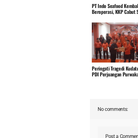
PT Indo Seafood Kembal
Beroperasi, KKP Cabut 
Penghentian Sementara
Peringati Tragedi Kudat
PDI Perjuangan Purwaka
Serukan Solidaritas Dan
Loyalitas Kader
No comments:
Post a Commen