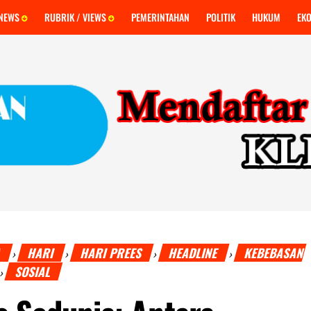
 NEWS
RUBRIK / VIEWS
PEMERINTAHAN
POLITIK
HUKUM
EK
A
HARI
HARI PREES
HEADLINE
KEBEBASAN
›
›
›
›
SOSIAL
›