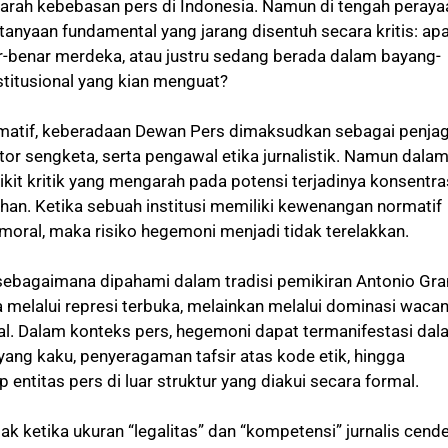
rah kebebasan pers di Indonesia. Namun di tengah peraya
tanyaan fundamental yang jarang disentuh secara kritis: ap
r-benar merdeka, atau justru sedang berada dalam bayang-
titusional yang kian menguat?
matif, keberadaan Dewan Pers dimaksudkan sebagai penja
or sengketa, serta pengawal etika jurnalistik. Namun dala
dikit kritik yang mengarah pada potensi terjadinya konsentra
ihan. Ketika sebuah institusi memiliki kewenangan normatif
 moral, maka risiko hegemoni menjadi tidak terelakkan.
bagaimana dipahami dalam tradisi pemikiran Antonio Gr
a melalui represi terbuka, melainkan melalui dominasi waca
ral. Dalam konteks pers, hegemoni dapat termanifestasi da
yang kaku, penyeragaman tafsir atas kode etik, hingga
 entitas pers di luar struktur yang diakui secara formal.
pak ketika ukuran “legalitas” dan “kompetensi” jurnalis cend