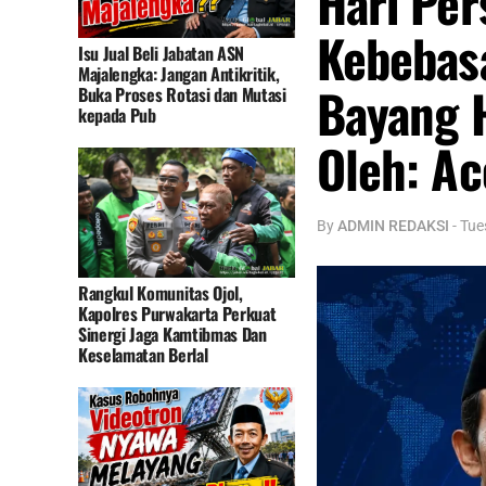
Hari Per
Kebebas
Isu Jual Beli Jabatan ASN
Majalengka: Jangan Antikritik,
Bayang 
Buka Proses Rotasi dan Mutasi
kepada Pub
Oleh: A
By
ADMIN REDAKSI
-
Tue
Rangkul Komunitas Ojol,
Kapolres Purwakarta Perkuat
Sinergi Jaga Kamtibmas Dan
Keselamatan Berlal