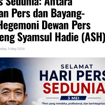
s Sedunia: Antara
an Pers dan Bayang-
Hegemoni Dewan Pers
ceng Syamsul Hadie (ASH
sday, 5 May 2026