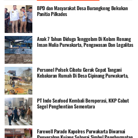
BPD dan Masyarakat Desa Burangkeng Bekukan
Panitia Pilkades
Anak 7 Tahun Diduga Tenggelam Di Kolam Renang
Insan Mulia Purwakarta, Pengawasan Dan Legalitas
Operasional Disorot
Personel Polsek Cibatu Gerak Cepat Tangani
Kebakaran Rumah Di Desa Cipinang Purwakarta,
Kerugian Ditaksir Rp300 Juta
PT Indo Seafood Kembali Beroperasi, KKP Cabut
Segel Penghentian Sementara
Farewell Parade Kapolres Purwakarta Diwarnai
Penyerahan Kujang Sebagai Simbol Penghormatan