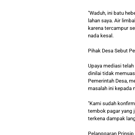
"Waduh, ini batu heb
lahan saya. Air lim
karena tercampur s
nada kesal.
Pihak Desa Sebut P
Upaya mediasi telah
dinilai tidak memua
Pemerintah Desa, m
masalah ini kepada
"Kami sudah konfirm
tembok pagar yang j
terkena dampak langs
Pelanggaran Prinsip