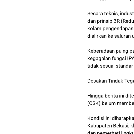
Secara teknis, indu
dan prinsip 3R (Red
kolam pengendapan 
dialirkan ke saluran
Keberadaan puing pa
kegagalan fungsi IP
tidak sesuai standar
Desakan Tindak Teg
Hingga berita ini d
(CSK) belum memberi
Kondisi ini diharapk
Kabupaten Bekasi, 
dan pemerhati lingk