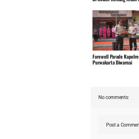
Purwakarta, Pengawasa
Legalitas Operasional Di
Farewell Parade Kapolre
Purwakarta Diwarnai
Penyerahan Kujang Seba
Simbol Penghormatan
No comments:
Post a Commen