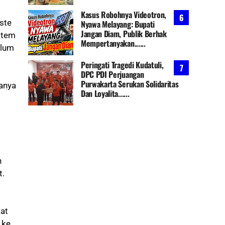
Kasus Robohnya Videotron,
ste
Nyawa Melayang: Bupati
Jangan Diam, Publik Berhak
stem
Mempertanyakan......
elum
Peringati Tragedi Kudatuli,
DPC PDI Perjuangan
Purwakarta Serukan Solidaritas
anya
Dan Loyalita......
n
t.
at
 ke