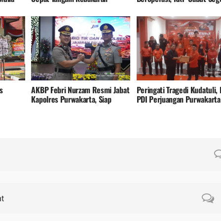
n Dan
Rumah Di Desa Cipinang
Penghentian Sementara
sorot
Purwakarta, Kerugian Ditaksir
Rp300 Juta
s
AKBP Febri Nurzam Resmi Jabat
Peringati Tragedi Kudatuli,
Kapolres Purwakarta, Siap
PDI Perjuangan Purwakarta
gai
Lanjutkan Pelayanan Polri
Serukan Solidaritas Dan
Presisi
Loyalitas Kader
t