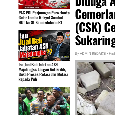
Diduga A
Cemerla
PAC PDI Perjuangan Purwakarta
Gelar Lomba Rakyat Sambut
(CSK) C
HUT ke-81 Kemerdekaan RI
Sukarin
By
ADMIN REDAKSI
-
Frid
Isu Jual Beli Jabatan ASN
Majalengka: Jangan Antikritik,
Buka Proses Rotasi dan Mutasi
kepada Pub