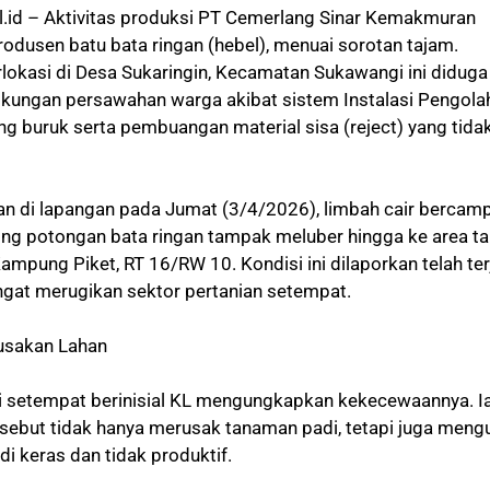
.id – Aktivitas produksi PT Cemerlang Sinar Kemakmuran
odusen batu bata ringan (hebel), menuai sorotan tajam.
lokasi di Desa Sukaringin, Kecamatan Sukawangi ini diduga
gkungan persawahan warga akibat sistem Instalasi Pengola
ng buruk serta pembuangan material sisa (reject) yang tida
n di lapangan pada Jumat (3/4/2026), limbah cair bercam
ng potongan bata ringan tampak meluber hingga ke area t
Kampung Piket, RT 16/RW 10. Kondisi ini dilaporkan telah ter
angat merugikan sektor pertanian setempat.
usakan Lahan
i setempat berinisial KL mengungkapkan kekecewaannya. I
sebut tidak hanya merusak tanaman padi, tetapi juga meng
di keras dan tidak produktif.