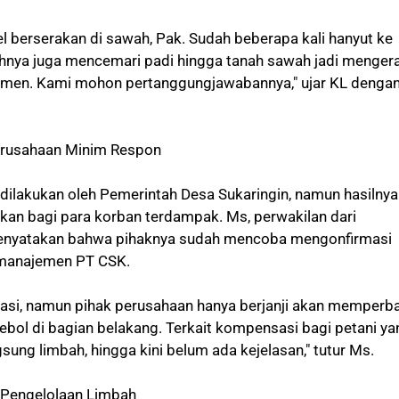
el berserakan di sawah, Pak. Sudah beberapa kali hanyut ke
bahnya juga mencemari padi hingga tanah sawah jadi menger
emen. Kami mohon pertanggungjawabannya," ujar KL denga
erusahaan Minim Respon
 dilakukan oleh Pemerintah Desa Sukaringin, namun hasilnya
skan bagi para korban terdampak. Ms, perwakilan dari
enyatakan bahwa pihaknya sudah mencoba mengonfirmasi
 manajemen PT CSK.
asi, namun pihak perusahaan hanya berjanji akan memperba
ebol di bagian belakang. Terkait kompensasi bagi petani ya
ung limbah, hingga kini belum ada kejelasan," tutur Ms.
 Pengelolaan Limbah