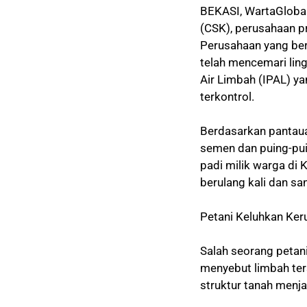
BEKASI, WartaGlobal
(CSK), perusahaan pr
Perusahaan yang ber
telah mencemari lin
Air Limbah (IPAL) ya
terkontrol.
Berdasarkan pantaua
semen dan puing-pui
padi milik warga di 
berulang kali dan s
Petani Keluhkan Ker
Salah seorang petan
menyebut limbah ter
struktur tanah menja