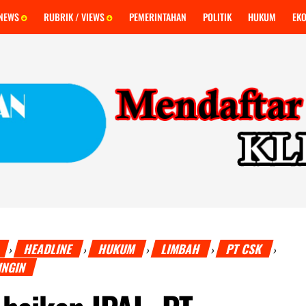
 NEWS
RUBRIK / VIEWS
PEMERINTAHAN
POLITIK
HUKUM
EK
I
HEADLINE
HUKUM
LIMBAH
PT CSK
›
›
›
›
›
INGIN