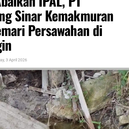
baikan IPAL, PT
ng Sinar Kemakmuran
emari Persawahan di
gin
ay, 3 April 2026