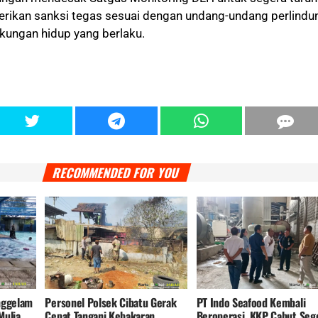
rikan sanksi tegas sesuai dengan undang-undang perlindu
gkungan hidup yang berlaku.
RECOMMENDED FOR YOU
nggelam
Personel Polsek Cibatu Gerak
PT Indo Seafood Kembali
Mulia
Cepat Tangani Kebakaran
Beroperasi, KKP Cabut Seg