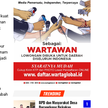
 kuat
han
k
pur
anam
jadi
a
TRENDING
ubah
BPD dan Masyarakat Desa
Burangkeng Bekukan