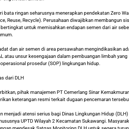
stri bata ringan seharusnya menerapkan pendekatan Zero Wa
uce, Reuse, Recycle). Perusahaan diwajibkan membangun si
bertingkat untuk memisahkan endapan semen dari air seb
 umum.
dat dan air semen di area persawahan mengindikasikan ad
AL atau unsur kesengajaan dalam pembuangan limbah yang
 operasional prosedur (SOP) lingkungan hidup.
as dari DLH
iterbitkan, pihak manajemen PT Cemerlang Sinar Kemakmura
kan keterangan resmi terkait dugaan pencemaran tersebu
an menjadi atensi serius bagi Dinas Lingkungan Hidup (DLH)
khususnya UPTD Wilayah 2 Kecamatan Sukawangi. Masyarak
ungan mendesak Satgas Monitoring DLH untuk segera turun