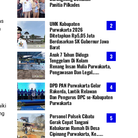
Panitia Pilkades
as
UMK Kabupaten
n
Purwakarta 2026
Ditetapkan Rp5,05 Juta
Berdasarkan SK Gubernur Jawa
Barat
Anak 7 Tahun Diduga
Tenggelam Di Kolam
Renang Insan Mulia Purwakarta,
Pengawasan Dan Legal......
DPD PAN Purwakarta Gelar
Rakerda, Lantik Relawan
Dan Pengurus DPC se-Kabupaten
Purwakarta
iki
ng
Personel Polsek Cibatu
Gerak Cepat Tangani
Kebakaran Rumah Di Desa
Cipinang Purwakarta, Ke......