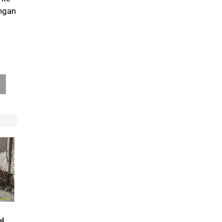
ngan
el